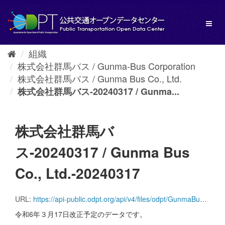
ス
キ
Toggl
ッ
naviga
プ
し
組織
て
株式会社群馬バス / Gunma-Bus Corporation
内
容
株式会社群馬バス / Gunma Bus Co., Ltd.
へ
株式会社群馬バス-20240317 / Gunma...
株式会社群馬バ
ス-20240317 / Gunma Bus
Co., Ltd.-20240317
URL:
https://api-public.odpt.org/api/v4/files/odpt/GunmaBus/AllLines.zip?date=20240317
令和6年３月17日改正予定のデータです。