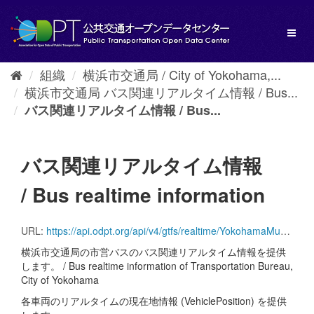
ス
キ
Toggl
ッ
naviga
プ
し
組織
横浜市交通局 / City of Yokohama,...
て
横浜市交通局 バス関連リアルタイム情報 / Bus...
内
容
バス関連リアルタイム情報 / Bus...
へ
バス関連リアルタイム情報
/ Bus realtime information
URL:
https://api.odpt.org/api/v4/gtfs/realtime/YokohamaMunicipalBus_vehicle?acl:consumerKey=[発行されたアクセストークン/YOUR_ACCESS_TOKEN]
横浜市交通局の市営バスのバス関連リアルタイム情報を提供
します。 / Bus realtime information of Transportation Bureau,
City of Yokohama
各車両のリアルタイムの現在地情報 (VehiclePosition) を提供