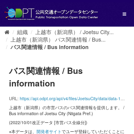
ス
キ
Toggl
ッ
naviga
プ
し
組織
上越市（新潟県） / Joetsu City...
て
上越市（新潟県） バス関連情報 / Bus...
内
容
バス関連情報 / Bus information
へ
バス関連情報 / Bus
information
URL:
https://api.odpt.org/api/v4/files/JoetsuCity/data/data-1.zip?acl:consumerKey=[発行されたアクセストークン/YOUR_ACCESS_TOKEN]
上越市（新潟県）の市営バスのバス関連情報を提供します。 /
Bus information of Joetsu City (Niigata Pref.)
(2022/10/01改正データ [市営バス全線分])
※本データは、
開発者サイト
でユーザ登録していただくことに