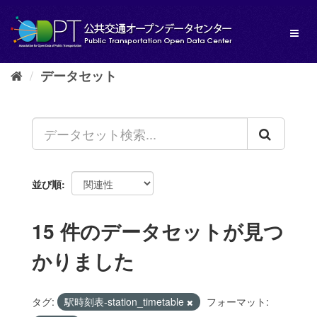
ス
キ
Toggl
ッ
naviga
プ
し
データセット
て
内
容
へ
並び順
15 件のデータセットが見つ
かりました
タグ:
駅時刻表-station_timetable
フォーマット: