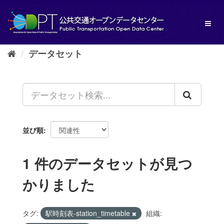
ス
キ
Toggl
ッ
naviga
プ
し
データセット
て
内
容
へ
並び順
1 件のデータセットが見つ
かりました
タグ:
駅時刻表-station_timetable
組織: