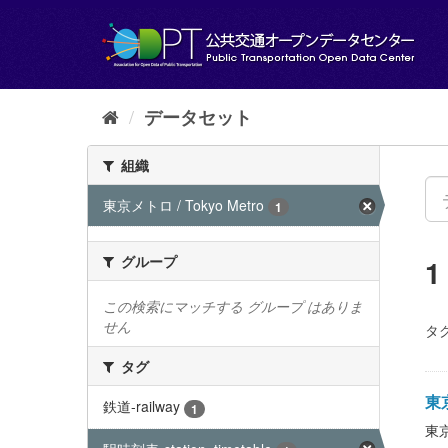
ス
キ
ッ
プ
し
て
データセット
内
容
組織
へ
東京メトロ / Tokyo Metro
1
グループ
この検索にマッチする グループ はありま
せん
タグ
タグ
東京
鉄道-railway
1
東京