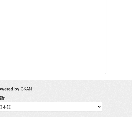
owered by
CKAN
語