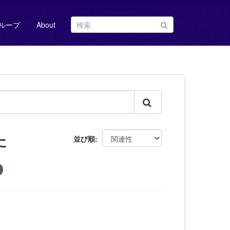
ループ
About
た
並び順