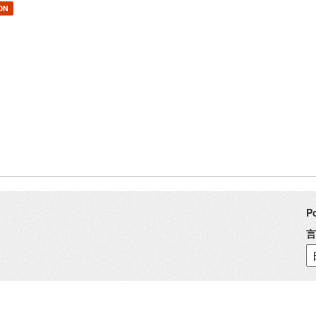
ON
P
言