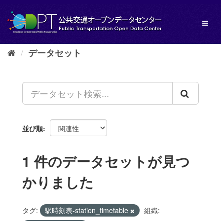
ス
キ
Toggl
ッ
naviga
プ
し
データセット
て
内
容
へ
並び順
1 件のデータセットが見つ
かりました
タグ:
駅時刻表-station_timetable
組織: