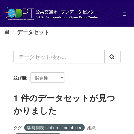
ス
キ
Toggl
ッ
naviga
プ
し
データセット
て
内
容
へ
並び順
1 件のデータセットが見つ
かりました
タグ:
駅時刻表-station_timetable
組織: