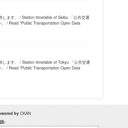
。 / Station timetable of Seibu 「公共交通
blic Transportation Open Data
。 / Station timetable of Tokyu 「公共交通
blic Transportation Open Data
owered by
CKAN
語