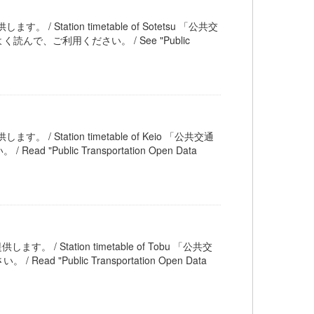
 / Station timetable of Sotetsu 「公共交
、ご利用ください。 / See "Public
。 / Station timetable of Keio 「公共交通
blic Transportation Open Data
す。 / Station timetable of Tobu 「公共交
ublic Transportation Open Data