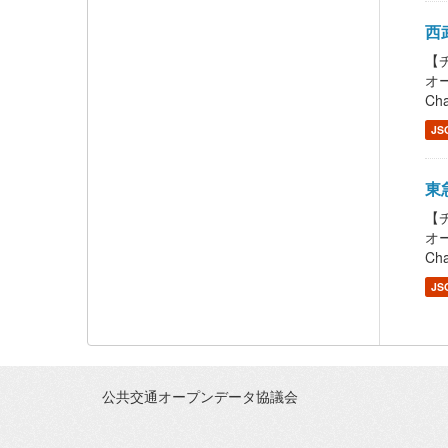
西武
【チ
オー
Cha
JS
東急
【チ
オー
Cha
JS
公共交通オープンデータ協議会