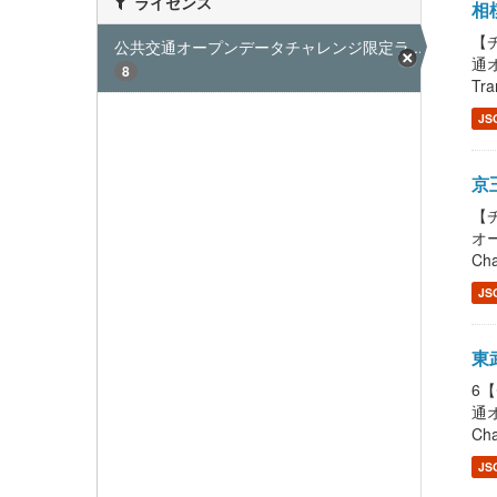
ライセンス
相模
【チ
公共交通オープンデータチャレンジ限定ラ...
通
8
Tra
JS
京王
【チ
オー
Cha
JS
東武
6【
通オ
Cha
JS