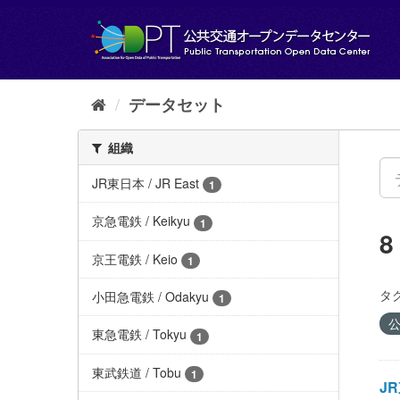
ス
キ
ッ
プ
し
て
データセット
内
容
組織
へ
JR東日本 / JR East
1
京急電鉄 / Keikyu
1
京王電鉄 / Keio
1
タグ
小田急電鉄 / Odakyu
1
公
東急電鉄 / Tokyu
1
東武鉄道 / Tobu
1
JR