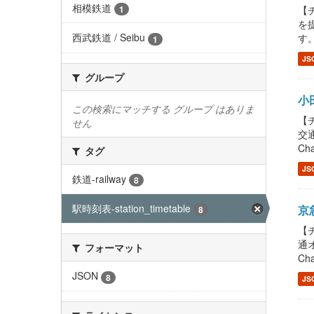
相模鉄道
【チ
1
を提
西武鉄道 / Seibu
す。
1
JS
グループ
小田
この検索にマッチする グループ はありま
【チ
せん
交通
Cha
タグ
JS
鉄道-railway
8
駅時刻表-station_timetable
京急
8
【チ
通オ
フォーマット
Cha
JSON
8
JS