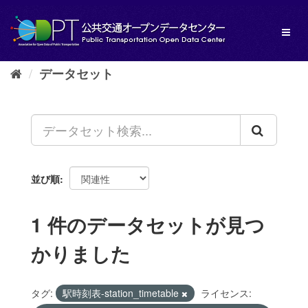
ス
キ
Toggl
ッ
naviga
プ
し
データセット
て
内
容
へ
並び順
1 件のデータセットが見つ
かりました
タグ:
駅時刻表-station_timetable
ライセンス: