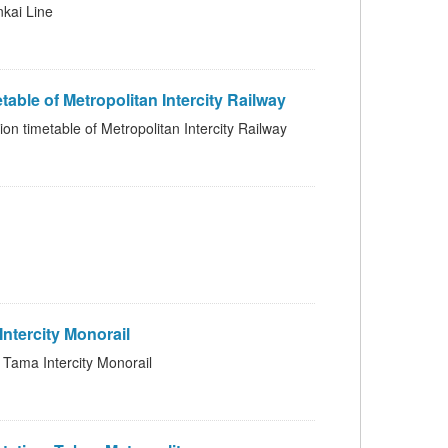
i Line
Metropolitan Intercity Railway
of Metropolitan Intercity Railway
ercity Monorail
 Intercity Monorail