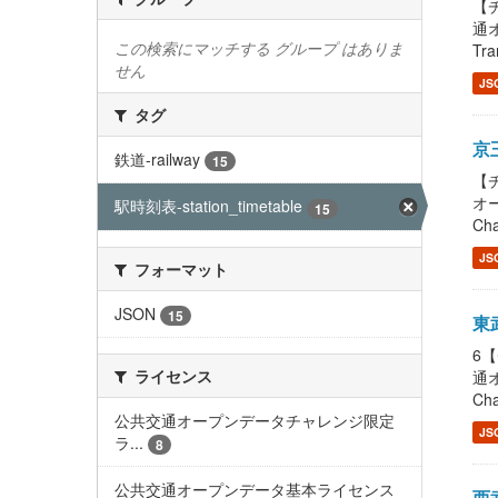
【チ
通
この検索にマッチする グループ はありま
Tra
せん
JS
タグ
京王
鉄道-railway
15
【チ
オー
駅時刻表-station_timetable
15
Cha
JS
フォーマット
JSON
15
東武
6【
ライセンス
通オ
Cha
公共交通オープンデータチャレンジ限定
JS
ラ...
8
公共交通オープンデータ基本ライセンス
西武