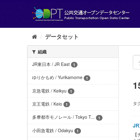
ス
キ
ッ
プ
し
て
データセット
内
容
組織
へ
JR東日本 / JR East
1
ゆりかもめ / Yurikamome
1
京急電鉄 / Keikyu
1
タグ
京王電鉄 / Keio
1
多摩都市モノレール / Tokyo T...
1
JR
小田急電鉄 / Odakyu
1
【チ