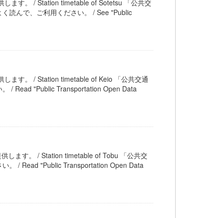
 / Station timetable of Sotetsu 「公共交
、ご利用ください。 / See "Public
。 / Station timetable of Keio 「公共交通
blic Transportation Open Data
す。 / Station timetable of Tobu 「公共交
ublic Transportation Open Data