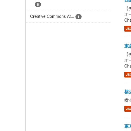
...
6
【チ
オー
Creative Commons At...
1
Cha
JS
東急
【チ
オー
Cha
JS
横浜
横浜
JS
東京