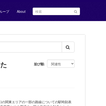
ループ
About
した
並び順
道(JR東日本)の関東エリアの一部の路線についての駅時刻表