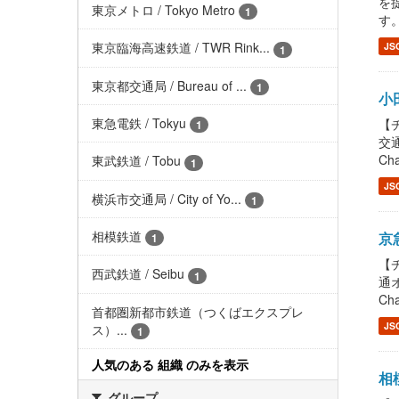
を提
東京メトロ / Tokyo Metro
1
す。
東京臨海高速鉄道 / TWR Rink...
JS
1
東京都交通局 / Bureau of ...
1
小田
東急電鉄 / Tokyu
【チ
1
交通
Cha
東武鉄道 / Tobu
1
JS
横浜市交通局 / City of Yo...
1
相模鉄道
京急
1
【チ
西武鉄道 / Seibu
1
通オ
Cha
首都圏新都市鉄道（つくばエクスプレ
JS
ス）...
1
人気のある 組織 のみを表示
相模
グループ