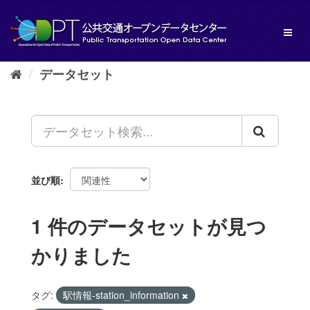
ス
キ
Toggl
ッ
naviga
プ
し
データセット
て
内
容
へ
並び順
1 件のデータセットが見つ
かりました
タグ:
駅情報-station_information