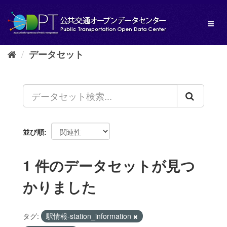
ス
キ
Toggl
ッ
naviga
プ
し
データセット
て
内
容
へ
並び順
1 件のデータセットが見つ
かりました
タグ:
駅情報-station_information