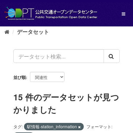
ス
キ
Toggl
ッ
naviga
プ
し
データセット
て
内
容
へ
並び順
15 件のデータセットが見つ
かりました
タグ:
駅情報-station_information
フォーマット: