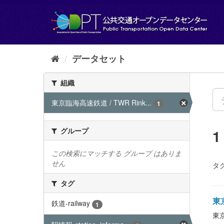
ス
キ
ッ
プ
し
て
データセット
内
容
組織
へ
東京臨海高速鉄道 / TWR Rink...
1
グループ
この検索にマッチする グループ はありま
せん
タグ
タグ
東京
鉄道-railway
1
東京