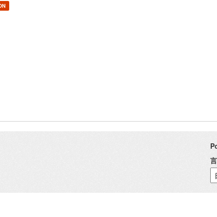
ON
P
言