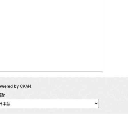
owered by
CKAN
語