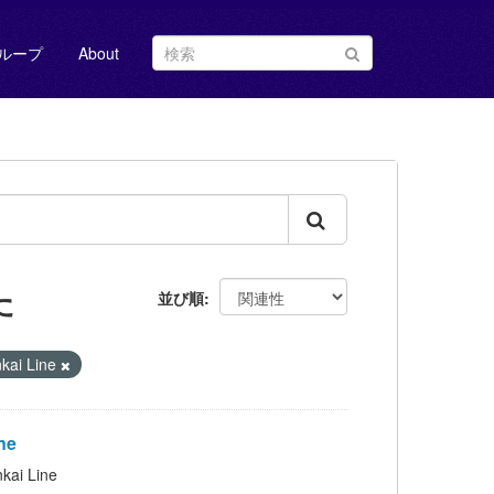
ループ
About
た
並び順
ai Line
ne
i Line