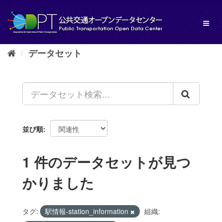
ス
キ
Toggl
ッ
naviga
プ
し
データセット
て
内
容
へ
並び順
1 件のデータセットが見つ
かりました
タグ:
駅情報-station_information
組織: