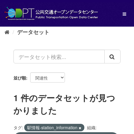
ス
キ
Toggl
ッ
naviga
プ
し
データセット
て
内
容
へ
並び順
1 件のデータセットが見つ
かりました
タグ:
駅情報-station_information
組織: