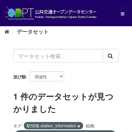
ス
キ
Toggl
ッ
naviga
プ
し
データセット
て
内
容
へ
並び順
1 件のデータセットが見つ
かりました
タグ:
駅情報-station_information
組織: