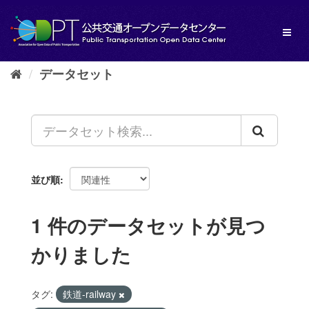
ス
キ
Toggl
ッ
naviga
プ
し
データセット
て
内
容
へ
並び順
1 件のデータセットが見つ
かりました
タグ:
鉄道-railway