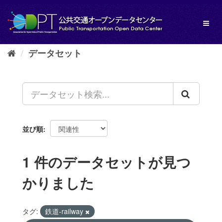
ス
キ
Toggl
ッ
naviga
プ
し
データセット
て
内
容
へ
並び順
1 件のデータセットが見つ
かりました
タグ:
鉄道-railway