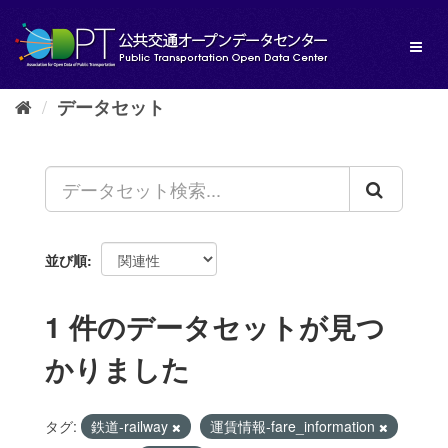
ス
キ
Toggl
ッ
naviga
プ
し
データセット
て
内
容
へ
並び順
1 件のデータセットが見つ
かりました
タグ:
鉄道-railway
運賃情報-fare_information