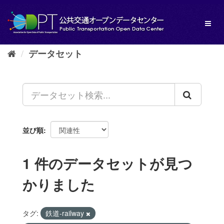
ス
キ
Toggl
ッ
naviga
プ
し
データセット
て
内
容
へ
並び順
1 件のデータセットが見つ
かりました
タグ:
鉄道-railway