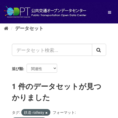
ス
キ
Toggl
ッ
naviga
プ
し
データセット
て
内
容
へ
並び順
1 件のデータセットが見つ
かりました
タグ:
鉄道-railway
フォーマット: