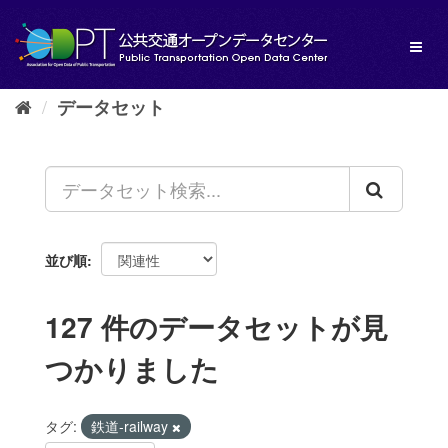
ス
キ
Toggl
ッ
naviga
プ
し
データセット
て
内
容
へ
並び順
127 件のデータセットが見
つかりました
タグ:
鉄道-railway