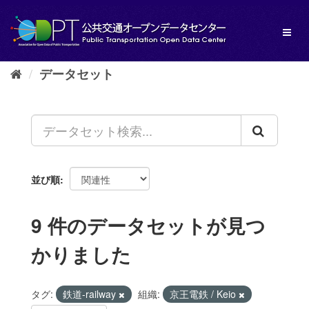
ス
キ
Toggl
ッ
naviga
プ
し
データセット
て
内
容
へ
並び順
9 件のデータセットが見つ
かりました
タグ:
鉄道-railway
組織:
京王電鉄 / Keio