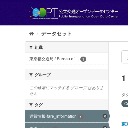
ス
キ
ッ
プ
し
て
データセット
内
容
組織
へ
東京都交通局 / Bureau of ...
1
グループ
この検索にマッチする グループ はありま
せん
タグ
C
タグ
運賃情報-fare_information
1
東京