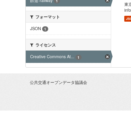
鉄道-railway
1
東
inf
フォーマット
JS
JSON
1
ライセンス
Creative Commons At...
1
公共交通オープンデータ協議会