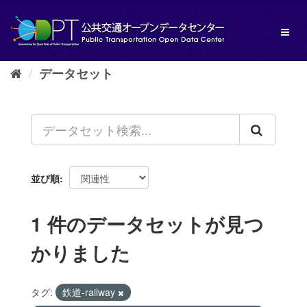
ス
キ
Toggl
ッ
naviga
プ
し
データセット
て
内
容
へ
並び順
1 件のデータセットが見つ
かりました
タグ:
鉄道-railway