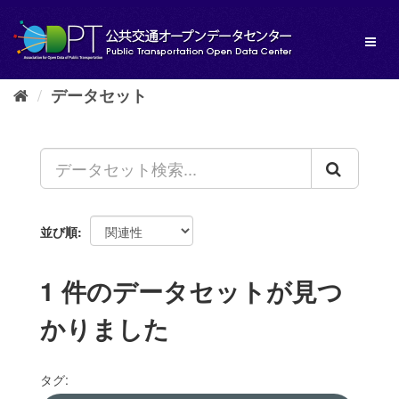
ス
キ
Toggl
ッ
naviga
プ
し
データセット
て
内
容
へ
並び順
1 件のデータセットが見つ
かりました
タグ: