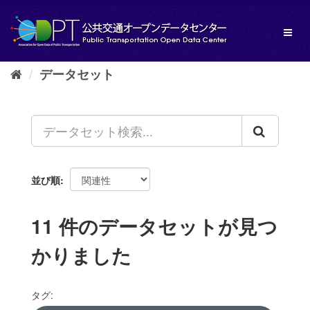
ス
キ
Toggl
ッ
naviga
プ
し
データセット
て
内
容
へ
並び順
11 件のデータセットが見つ
かりました
タグ: