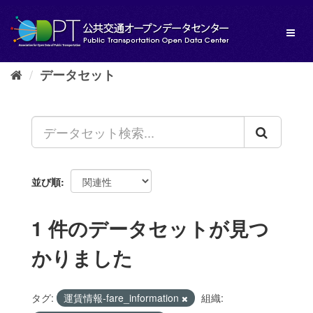
ス
キ
Toggl
ッ
naviga
プ
し
データセット
て
内
容
へ
並び順
1 件のデータセットが見つ
かりました
タグ:
運賃情報-fare_information
組織: