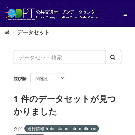
ス
キ
Toggl
ッ
naviga
プ
し
データセット
て
内
容
へ
並び順
1 件のデータセットが見つ
かりました
タグ:
運行情報-train_status_information