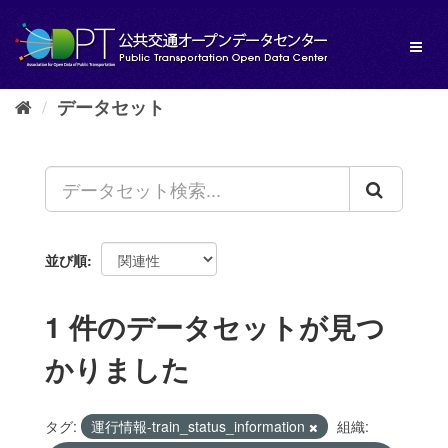
ス
キ
Toggl
ッ
naviga
プ
し
データセット
て
内
容
へ
並び順
1 件のデータセットが見つ
かりました
タグ:
運行情報-train_status_information
組織: