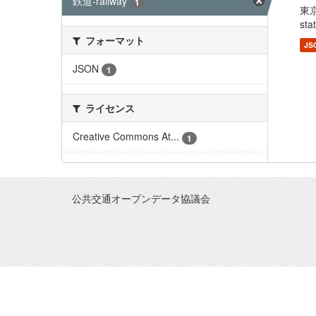
鉄道-railway
1
東
sta
フォーマット
JS
JSON
1
ライセンス
Creative Commons At...
1
公共交通オープンデータ協議会