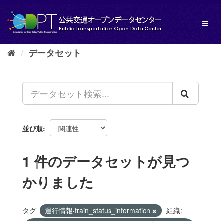
ス
キ
Toggl
ッ
naviga
プ
し
データセット
て
内
容
へ
並び順
1 件のデータセットが見つ
かりました
タグ:
運行情報-train_status_information
組織: