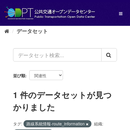
ス
キ
Toggl
ッ
naviga
プ
し
データセット
て
内
容
へ
並び順
1 件のデータセットが見つ
かりました
タグ:
路線系統情報-route_information
組織: