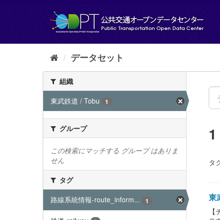
ス
キ
ッ
プ
し
て
データセット
内
容
組織
へ
東武鉄道 / Tobu
1
グループ
この検索にマッチする グループ はありま
せん
タグ
タグ
東武
路線系統情報-route_inform...
1
【チ