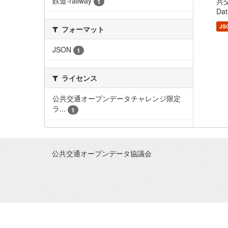
鉄道-railway
共交
1
Dat
JS
フォーマット
JSON
1
ライセンス
公共交通オープンデータチャレンジ限定
ラ...
1
公共交通オープンデータ協議会