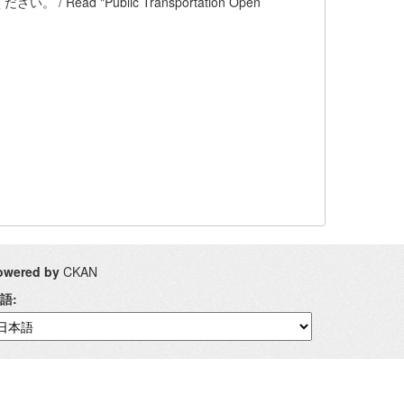
 "Public Transportation Open
owered by
CKAN
語