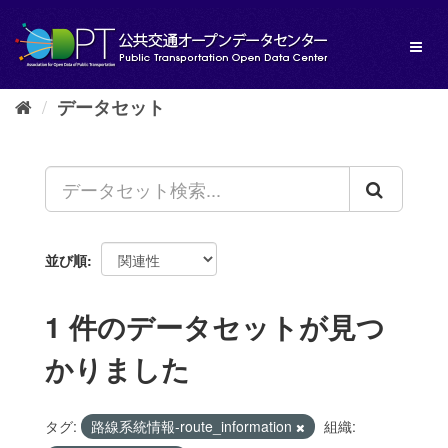
ス
キ
Toggl
ッ
naviga
プ
し
データセット
て
内
容
へ
並び順
1 件のデータセットが見つ
かりました
タグ:
路線系統情報-route_information
組織: