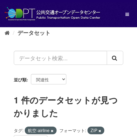
ス
キ
Toggl
ッ
naviga
プ
し
データセット
て
内
容
へ
並び順
1 件のデータセットが見つ
かりました
タグ:
航空-airline
フォーマット:
ZIP