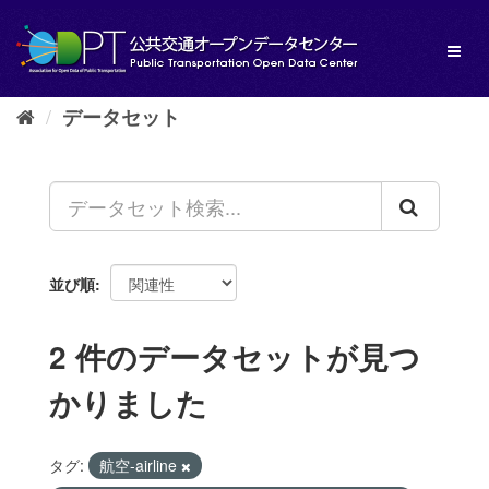
ス
キ
Toggl
ッ
naviga
プ
し
データセット
て
内
容
へ
並び順
2 件のデータセットが見つ
かりました
タグ:
航空-airline