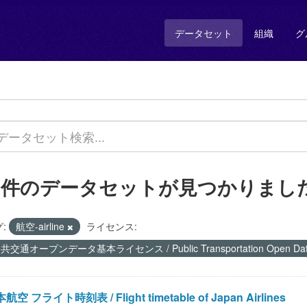
データセット
組織
グ
7 件のデータセットが見つかりまし
:
航空-airline
ライセンス:
共交通オープンデータ基本ライセンス / Public Transportation Open Data 
航空 フライト時刻表 / Flight timetable of Japan Airlines