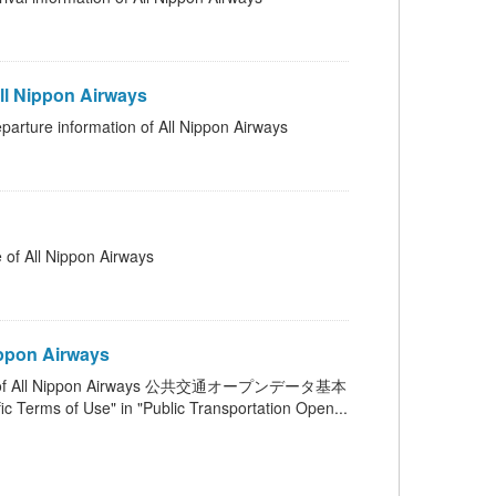
 Nippon Airways
ormation of All Nippon Airways
l Nippon Airways
ppon Airways
 of All Nippon Airways 公共交通オープンデータ基本
se" in "Public Transportation Open...