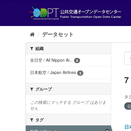
ス
キ
ッ
プ
し
て
データセット
内
容
組織
へ
全日空 / All Nippon Ai...
4
日本航空 / Japan Airlines
3
グループ
タグ
この検索にマッチする グループ はありま
公
せん
タグ
日本