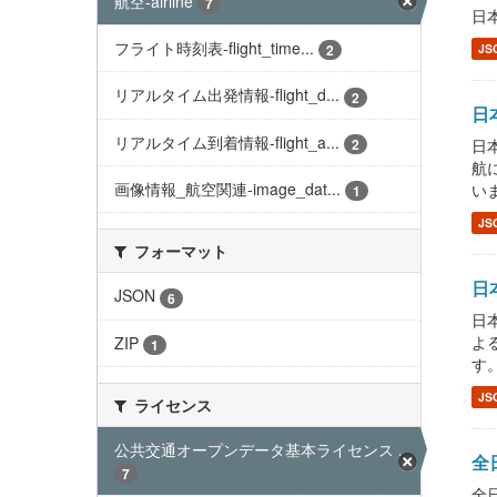
航空-airline
7
日本
フライト時刻表-flight_time...
JS
2
リアルタイム出発情報-flight_d...
2
日本
リアルタイム到着情報-flight_a...
2
日本
航
画像情報_航空関連-image_dat...
い
1
JS
フォーマット
日本
JSON
6
日本
よ
ZIP
1
す
JS
ライセンス
公共交通オープンデータ基本ライセンス ...
全日
7
全日