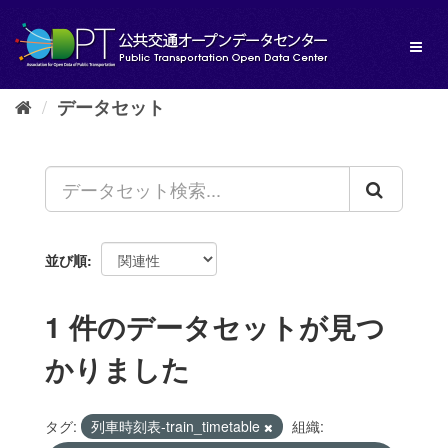
ス
キ
Toggl
ッ
naviga
プ
し
データセット
て
内
容
へ
並び順
1 件のデータセットが見つ
かりました
タグ:
列車時刻表-train_timetable
組織: