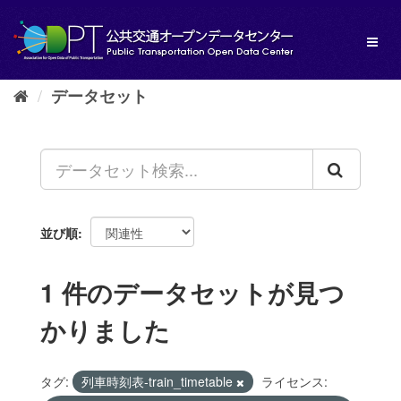
ス
キ
Toggl
ッ
naviga
プ
し
データセット
て
内
容
へ
並び順
1 件のデータセットが見つ
かりました
タグ:
列車時刻表-train_timetable
ライセンス: