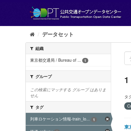
ス
キ
ッ
プ
し
て
データセット
内
容
組織
へ
東京都交通局 / Bureau of ...
1
グループ
この検索にマッチする グループ はありま
せん
タグ
C
タグ
列車ロケーション情報-train_lo...
1
東京