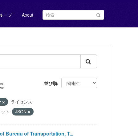
ループ
About
た
並び順
y
ライセンス:
ット:
JSON
eau of Transportation, T...