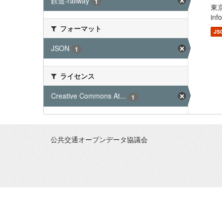
鉄道-railway
1
東
in
フォーマット
JS
JSON
1
ライセンス
Creative Commons At...
1
公共交通オープンデータ協議会