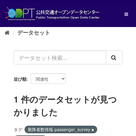
ス
キ
Toggl
ッ
naviga
プ
し
データセット
て
内
容
へ
並び順
1 件のデータセットが見つ
かりました
タグ:
乗降者数情報-passenger_survey