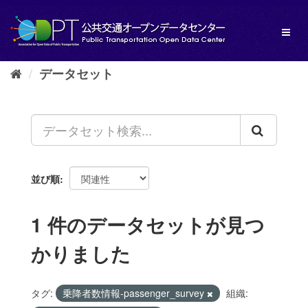
ス
キ
Toggl
ッ
naviga
プ
し
データセット
て
内
容
へ
並び順
1 件のデータセットが見つ
かりました
タグ:
乗降者数情報-passenger_survey
組織: