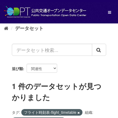
ス
キ
Toggl
ッ
naviga
プ
し
データセット
て
内
容
へ
並び順
1 件のデータセットが見つ
かりました
タグ:
フライト時刻表-flight_timetable
組織: