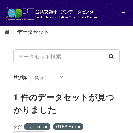
ス
キ
Toggl
ッ
naviga
プ
し
データセット
て
内
容
へ
並び順
1 件のデータセットが見つ
かりました
タグ:
バス-bus
GTFS-Flex