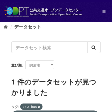
ス
キ
Toggl
ッ
naviga
プ
し
データセット
て
内
容
へ
並び順
1 件のデータセットが見つ
かりました
タグ:
バス-bus