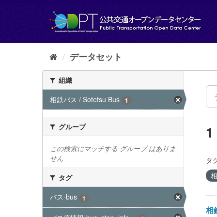
ス
キ
ッ
プ
し
て
データセット
内
容
組織
へ
相鉄バス / Sotetsu Bus
1
グループ
この検索にマッチする グループ はありま
せん
タグ
相
タグ
バス-bus
1
相鉄