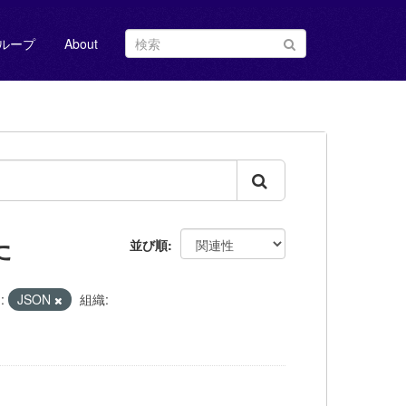
ループ
About
た
並び順
:
JSON
組織: