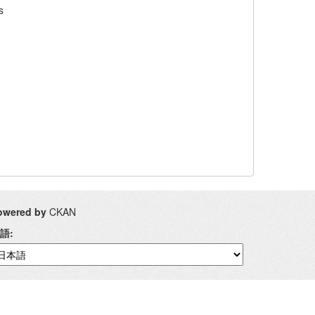
s
owered by
CKAN
語