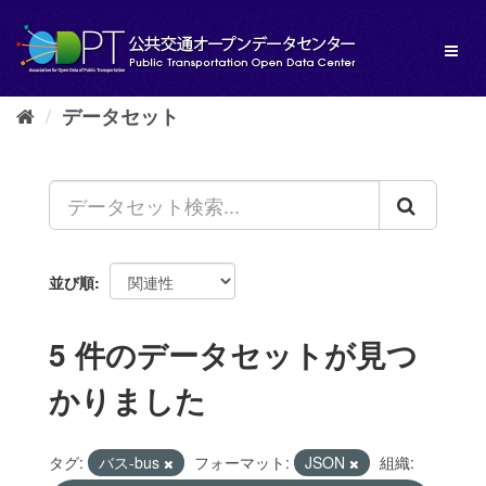
ス
キ
Toggl
ッ
naviga
プ
し
データセット
て
内
容
へ
並び順
5 件のデータセットが見つ
かりました
タグ:
バス-bus
フォーマット:
JSON
組織: